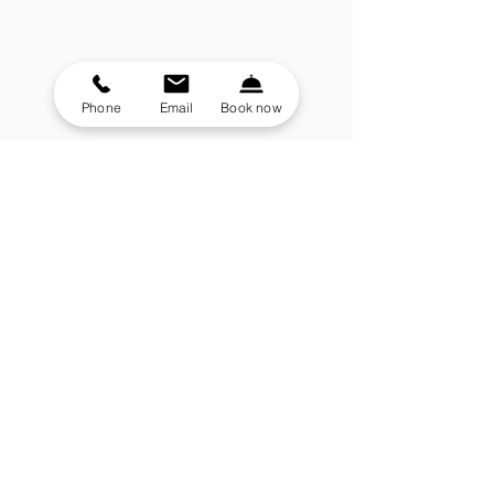
Le bar lounge
Le bar en zinc, le lustre design, le style années 30
se retrouve dans tous les détails de ce bar Lounge
Phone
Email
Book now
aux couleurs chaudes et agréables.
Subscribe to our Newsletter
Don't miss any update
Subscribe
Full Name