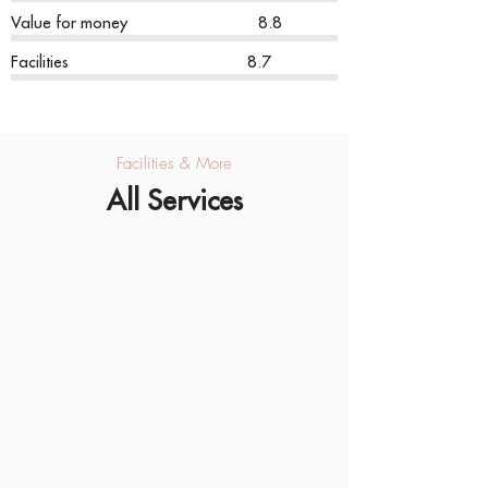
Value for money 8.8
Facilities 8.7
Facilities & More
All Services
Safe
Wifi
Breakfast
Languages
spoken
Cleaning
Television
Reception
Solarium
services