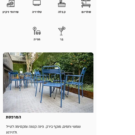
סולריום
קבלה
טלויזיה
שירותי ניקיון
בר
חנייה
המרפסת
שמשי וחמים, מוקף בירק. פינה קטנה ומקסימה לטייל
ולהירגע.